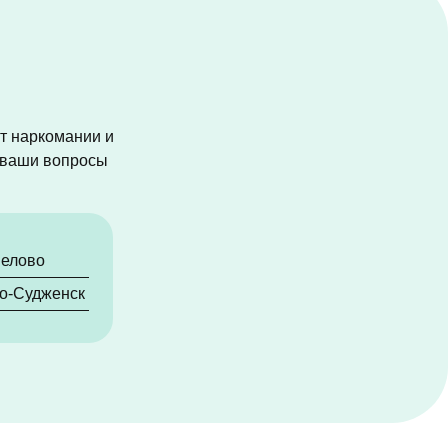
от наркомании и
а ваши вопросы
елово
о-Судженск