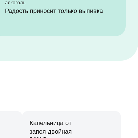
Радость приносит только выпивка
Капельница от
запоя двойная