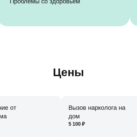
Проблемы со здоровьем
Цены
ие от
Вызов нарколога на
зма
дом
5 100
₽