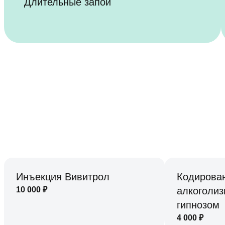
Длительные запои
Инъекция Вивитрол
Кодирован
10 000
₽
алкоголи
гипнозом
4 000
₽