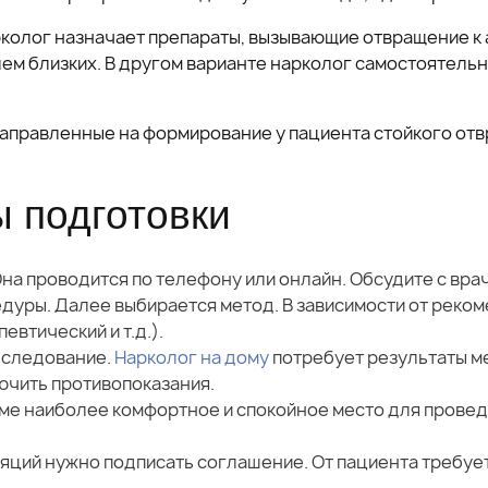
колог назначает препараты, вызывающие отвращение к 
лем близких. В другом варианте нарколог самостоятель
аправленные на формирование у пациента стойкого отв
ы подготовки
на проводится по телефону или онлайн. Обсудите с вра
дуры. Далее выбирается метод. В зависимости от реко
втический и т.д.).
бследование.
Нарколог на дому
потребует результаты м
ючить противопоказания.
оме наиболее комфортное и спокойное место для прове
ий нужно подписать соглашение. От пациента требуетс