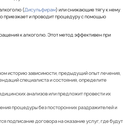
алкоголю (
Дисульфирам
) или снижающие тягу к нему
но приезжает и проводит процедуру с помощью
ращения к алкоголю. Этот метод эффективен при
чом историю зависимости, предыдущий опыт лечения,
мендаций специалиста и состояния, определите
едицинских анализов или предложит провести их
дения процедуры без посторонних раздражителей и
я подписание договора на оказание услуг, где будут