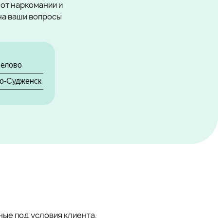
 от наркомании и
на ваши вопросы
елово
о-Судженск
ые под условия клиента.